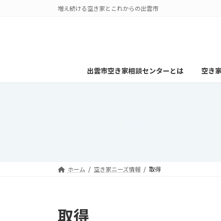
コ
ナ
増え続ける空き家とこれからの出雲市
ン
ビ
テ
ゲ
ン
ー
ツ
シ
へ
ョ
出雲市空き家相談センターとは
空き
ス
ン
キ
に
ッ
移
プ
動
ホーム
空き家ニーズ情報
取得
取得