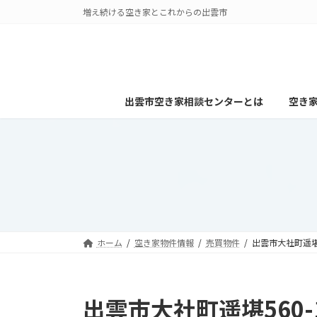
コ
ナ
増え続ける空き家とこれからの出雲市
ン
ビ
テ
ゲ
ン
ー
ツ
シ
へ
ョ
出雲市空き家相談センターとは
空き
ス
ン
キ
に
ッ
移
プ
動
ホーム
空き家物件情報
売買物件
出雲市大社町遥堪5
出雲市大社町遥堪560-