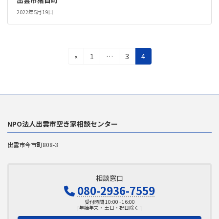
出雲市猪目町
2022年5月19日
投
固
固
固
«
1
…
3
4
定
定
定
稿
ペ
ペ
ペ
の
ー
ー
ー
ジ
ジ
ジ
ペ
ー
NPO法人出雲市空き家相談センター
ジ
出雲市今市町808-3
送
り
相談窓口
080-2936-7559
受付時間 10:00 - 16:00
[年始年末・ 土日・祝日除く ]