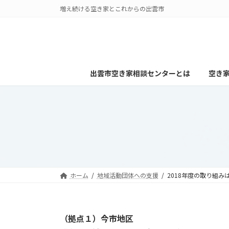
コ
ナ
増え続ける空き家とこれからの出雲市
ン
ビ
テ
ゲ
ン
ー
ツ
シ
へ
ョ
出雲市空き家相談センターとは
空き
ス
ン
キ
に
ッ
移
プ
動
ホーム
地域活動団体への支援
2018年度の取り組み
（拠点１）今市地区